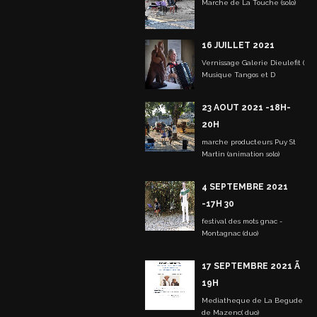
Marche de La Touche (solo)
16 JUILLET 2021
Vernissage Galerie Dieulefit (
Musique Tangos et D
23 AOUT 2021 -18H-
20H
marche producteurs Puy St
Martin (animation solo)
4 SEPTEMBRE 2021
-17H 30
festival des mots gnac -
Montagnac (duo)
17 SEPTEMBRE 2021 Ã
19H
Mediatheque de La Begude
de Mazenc( duo)