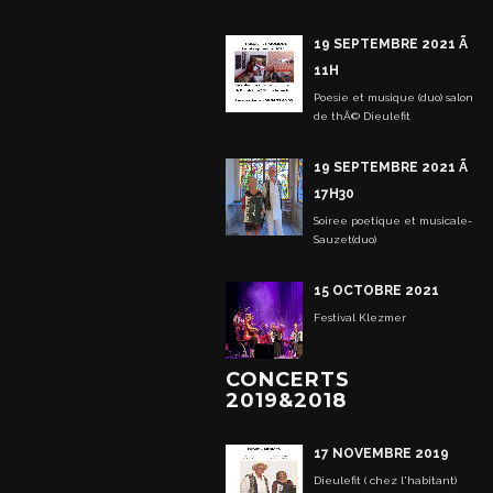
19 SEPTEMBRE 2021 Ã
11H
Poesie et musique (duo) salon
de thÃ© Dieulefit
19 SEPTEMBRE 2021 Ã
17H30
Soiree poetique et musicale-
Sauzet(duo)
15 OCTOBRE 2021
Festival Klezmer
CONCERTS
2019&2018
17 NOVEMBRE 2019
Dieulefit ( chez l'habitant)