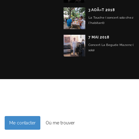
3 AOÃ»T 2018
La Touche ( concert solo chez
l'habitant)
7 MAI 2018
Concert La Begude Mazenc (
solo)
Me contacter
Où me trouver