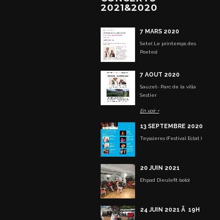
2021&2020
7 MARS 2020
Sete( Le printemps des
Poetes)
7 AOUT 2020
Sauzet- Parc de la villa
Sestier
En voir +
13 SEPTEMBRE 2020
Teyssieres (Festival Eclat )
20 JUIN 2021
Ehpad Dieulefit (solo)
24 JUIN 2021 Ã 19H